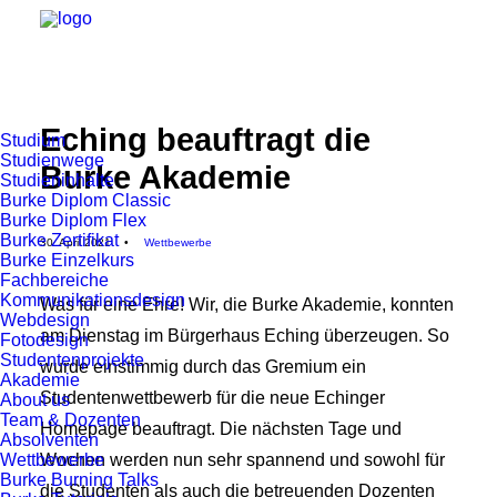
Eching beauftragt die
Studium
Studienwege
Burke Akademie
Studieninhalte
Burke Diplom Classic
Burke Diplom Flex
Burke Zertifikat
30. April 2021
•
Wettbewerbe
Burke Einzelkurs
Fachbereiche
Kommunikationsdesign
Was für eine Ehre! Wir, die Burke Akademie, konnten
Webdesign
am Dienstag im Bürgerhaus Eching überzeugen. So
Fotodesign
Studentenprojekte
wurde einstimmig durch das Gremium ein
Akademie
Studentenwettbewerb für die neue Echinger
About us
Team & Dozenten
Homepage beauftragt. Die nächsten Tage und
Absolventen
Wettbewerbe
Wochen werden nun sehr spannend und sowohl für
Burke Burning Talks
die Studenten als auch die betreuenden Dozenten