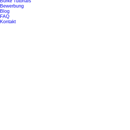
Burke Tutorials
Bewerbung
Blog
FAQ
Sophia Schauer
Kontakt
Leo Schmidt