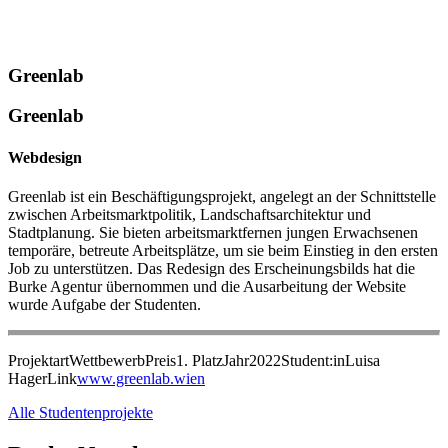
Greenlab
Greenlab
Webdesign
Greenlab ist ein Beschäftigungsprojekt, angelegt an der Schnittstelle
zwischen Arbeitsmarktpolitik, Landschaftsarchitektur und
Stadtplanung. Sie bieten arbeitsmarktfernen jungen Erwachsenen
temporäre, betreute Arbeitsplätze, um sie beim Einstieg in den ersten
Job zu unterstützen. Das Redesign des Erscheinungsbilds hat die
Burke Agentur übernommen und die Ausarbeitung der Website
wurde Aufgabe der Studenten.
Projektart
Wettbewerb
Preis
1. Platz
Jahr
2022
Student:in
Luisa
Hager
Link
www.greenlab.wien
Alle Studentenprojekte